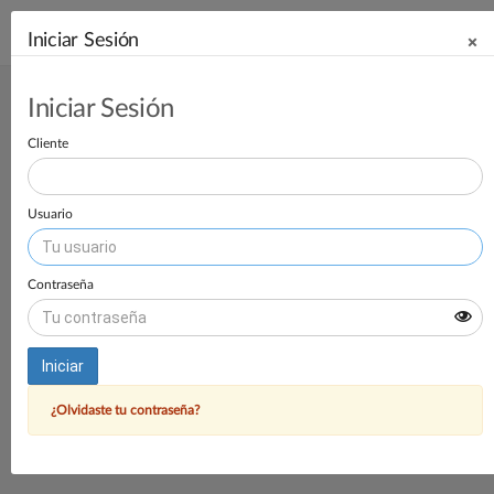
apps
Iniciar Sesión
×
Iniciar Sesión
Producción
Cliente
Recursos
Finanzas
Usuario
Contraseña
Iniciar
¿Olvidaste tu contraseña?